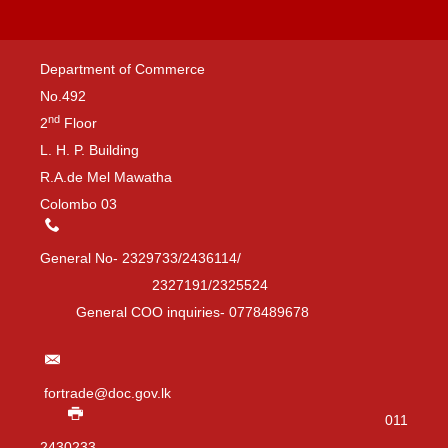
Department of Commerce
No.492
nd
2
Floor
L. H. P. Building
R.A.de Mel Mawatha
Colombo 03
General No- 2329733/2436114/
2327191/2325524
General COO inquiries- 0778489678
fortrade@doc.gov.lk
011
2430233