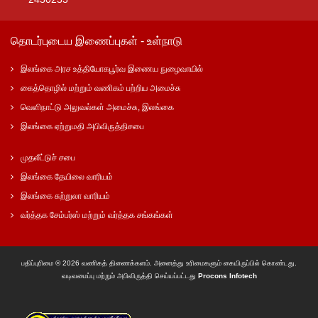
தொடர்புடைய இணைப்புகள் - உள்நாடு
இலங்கை அரச உத்தியோகபூர்வ இணைய நுழைவாயில்
கைத்தொழில் மற்றும் வணிகம் பற்றிய அமைச்சு
வெளிநாட்டு அலுவல்கள் அமைச்சு, இலங்கை
இலங்கை ஏற்றுமதி அபிவிருத்திசபை
முதலீட்டுச் சபை
இலங்கை தேயிலை வாரியம்
இலங்கை சுற்றுலா வாரியம்
வர்த்தக சேம்பர்ஸ் மற்றும் வர்த்தக சங்கங்கள்
பதிப்புரிமை © 2026 வணிகத் திணைக்களம். அனைத்து உரிமைகளும் கையிருப்பில் கொண்டது.
வடிவமைப்பு மற்றும் அபிவிருத்தி செய்யப்பட்டது
Procons Infotech