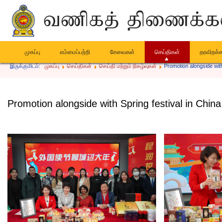
முகப்பு
எம்மைப்பற்றி
சேவைகள்
செய்திகள்
தரவிறக்
இருக்குமிடம்:
முகப்பு
செய்திகள்
செய்தி மற்றும் நிகழ்வுகள்
Promotion alongside with
Promotion alongside with Spring festival in China