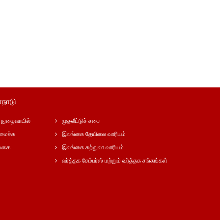
்நாடு
நுழைவாயில்
முதலீட்டுச் சபை
மைச்சு
இலங்கை தேயிலை வாரியம்
ங்கை
இலங்கை சுற்றுலா வாரியம்
வர்த்தக சேம்பர்ஸ் மற்றும் வர்த்தக சங்கங்கள்