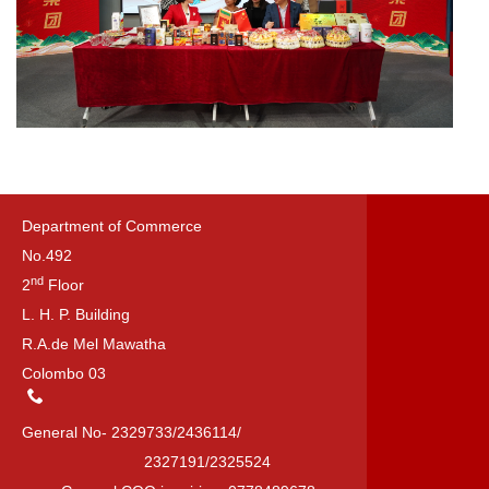
Department of Commerce
No.492
nd
2
Floor
L. H. P. Building
R.A.de Mel Mawatha
Colombo 03
General No- 2329733/2436114/
2327191/2325524