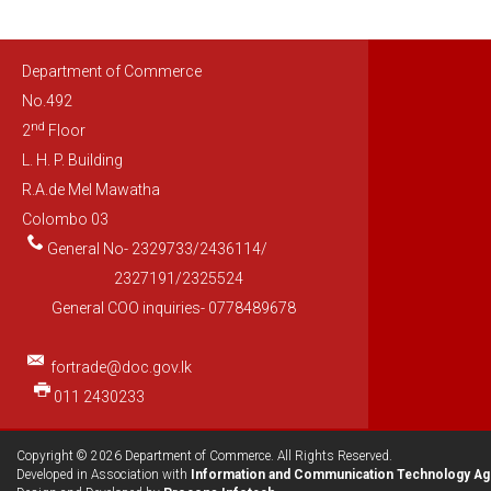
Department of Commerce
No.492
nd
2
Floor
L. H. P. Building
R.A.de Mel Mawatha
Colombo 03
General No- 2329733/2436114/
2327191/2325524
General COO inquiries- 0778489678
fortrade@doc.gov.lk
011 2430233
Copyright © 2026 Department of Commerce. All Rights Reserved.
Developed in Association with
Information and Communication Technology Ag