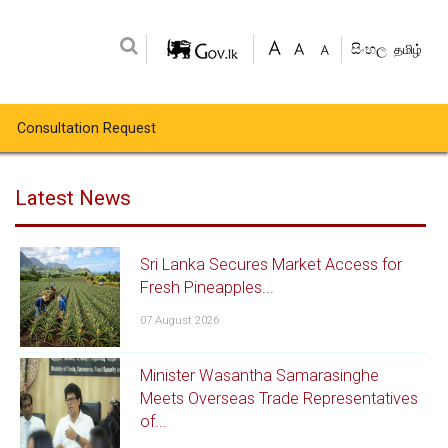
සිංහල
தமிழ்
Consultation Request
Latest News
Sri Lanka Secures Market Access for
Fresh Pineapples...
07 August 2026
Minister Wasantha Samarasinghe
Meets Overseas Trade Representatives
of...