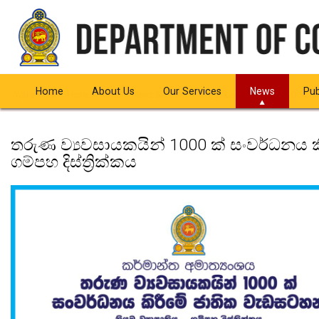
Home
About Us
Our Services
News
Pub
You are here:
Home
News
News & Events
තරුණ ව්‍යවසායකයින් 1000 ක් සං
තරුණ ව්‍යවසායකයින් 1000 ක් සංවර්ධනය කි
ගම්පහ දිස්ත්‍රික්කය