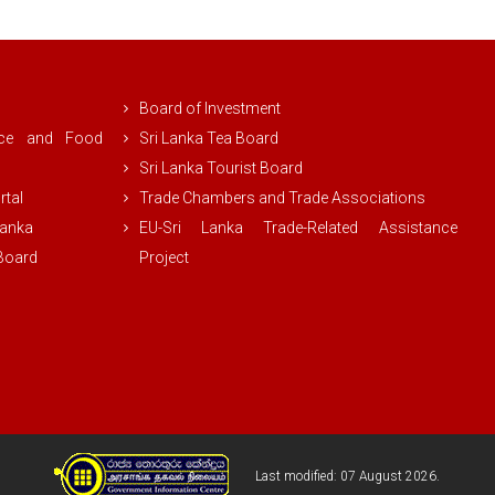
Board of Investment
rce and Food
Sri Lanka Tea Board
Sri Lanka Tourist Board
rtal
Trade Chambers and Trade Associations
Lanka
EU-Sri Lanka Trade-Related Assistance
 Board
Project
Last modified: 07 August 2026.