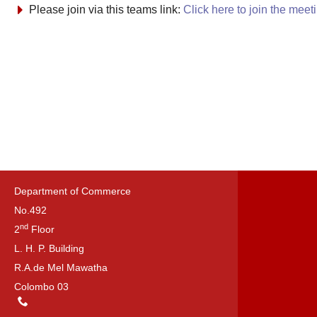
Please join via this teams link:
Click here to join the meet
Department of Commerce
No.492
nd
2
Floor
L. H. P. Building
R.A.de Mel Mawatha
Colombo 03