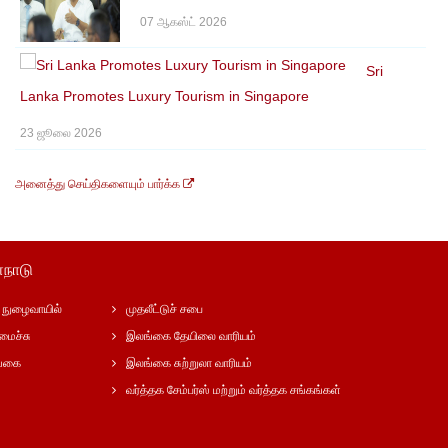
07 ஆகஸ்ட் 2026
Sri
Lanka Promotes Luxury Tourism in Singapore
23 ஜூலை 2026
அனைத்து செய்திகளையும் பார்க்க
்நாடு
நுழைவாயில்
முதலீட்டுச் சபை
மைச்சு
இலங்கை தேயிலை வாரியம்
ங்கை
இலங்கை சுற்றுலா வாரியம்
வர்த்தக சேம்பர்ஸ் மற்றும் வர்த்தக சங்கங்கள்