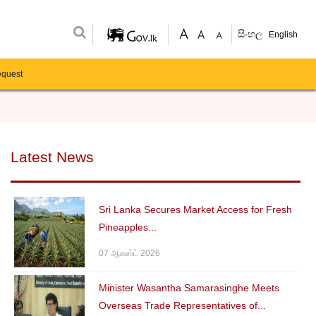
සිංහල
English
equest
Latest News
Sri Lanka Secures Market Access for Fresh
Pineapples...
07 ஆகஸ்ட் 2026
Minister Wasantha Samarasinghe Meets
Overseas Trade Representatives of...