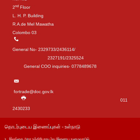
nd
2
Floor
L. H. P. Building
R.A.de Mel Mawatha
Colombo 03
General No- 2329733/2436114/
2327191/2325524
General COO inquiries- 0778489678
fortrade@doc.gov.lk
011
2430233
தொடர்புடைய இணைப்புகள் - உள்நாடு
இலங்கை அரச உத்தியோகபூர்வ இணைய நுழைவாயில்