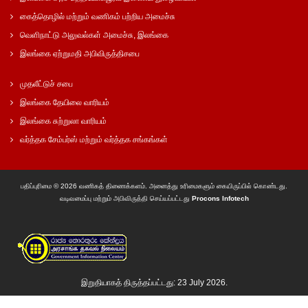
கைத்தொழில் மற்றும் வணிகம் பற்றிய அமைச்சு
வெளிநாட்டு அலுவல்கள் அமைச்சு, இலங்கை
இலங்கை ஏற்றுமதி அபிவிருத்திசபை
முதலீட்டுச் சபை
இலங்கை தேயிலை வாரியம்
இலங்கை சுற்றுலா வாரியம்
வர்த்தக சேம்பர்ஸ் மற்றும் வர்த்தக சங்கங்கள்
பதிப்புரிமை © 2026 வணிகத் திணைக்களம். அனைத்து உரிமைகளும் கையிருப்பில் கொண்டது.
வடிவமைப்பு மற்றும் அபிவிருத்தி செய்யப்பட்டது
Procons Infotech
இறுதியாகத் திருத்தப்பட்டது: 23 July 2026.