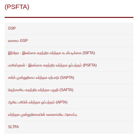
(PSFTA)
GSP
ஏனைய GSP
இந்தோ - இலங்கை சுதந்திர வர்த்தக உடன்படிக்கை (ISFTA)
பாகிஸ்தான் - இலங்கை சுதந்திர வர்த்தக ஒப்பந்தம் (PSFTA)
சார்க் முன்னுரிமை வர்த்தக ஏற்பாடு (SAPTA)
தெற்காசிய சுதந்திர வர்த்தக பகுதி (SAFTA)
ஆசிய பசிபிக் வர்த்தக ஒப்பந்தம் (APTA)
வர்த்தக முன்னுரிமையின் உலகளாவிய அமைப்பு
SLTFA