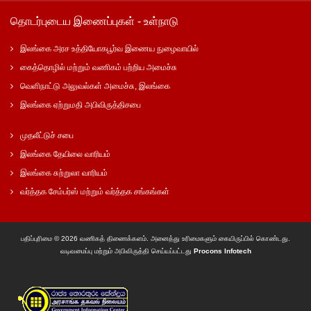
தொடர்புடைய இணைப்புகள் - உள்நாடு
இலங்கை அரச உத்தியோகபூர்வ இணைய நுழைவாயில்
கைத்தொழில் மற்றும் வணிகம் பற்றிய அமைச்சு
வெளிநாட்டு அலுவல்கள் அமைச்சு, இலங்கை
இலங்கை ஏற்றுமதி அபிவிருத்திசபை
முதலீட்டுச் சபை
இலங்கை தேயிலை வாரியம்
இலங்கை சுற்றுலா வாரியம்
வர்த்தக சேம்பர்ஸ் மற்றும் வர்த்தக சங்கங்கள்
பதிப்புரிமை © 2026 வணிகத் திணைக்களம். அனைத்து உரிமைகளும் கையிருப்பில் கொண்டது.
வடிவமைப்பு மற்றும் அபிவிருத்தி செய்யப்பட்டது
Procons Infotech