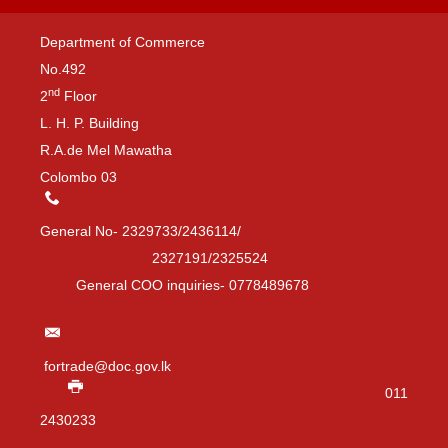
Department of Commerce
No.492
nd
2
Floor
L. H. P. Building
R.A.de Mel Mawatha
Colombo 03
General No- 2329733/2436114/
2327191/2325524
General COO inquiries- 0778489678
fortrade@doc.gov.lk
011
2430233