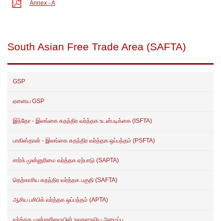
Annex - A
South Asian Free Trade Area (SAFTA)
GSP
ஏனைய GSP
இந்தோ - இலங்கை சுதந்திர வர்த்தக உடன்படிக்கை (ISFTA)
பாகிஸ்தான் - இலங்கை சுதந்திர வர்த்தக ஒப்பந்தம் (PSFTA)
சார்க் முன்னுரிமை வர்த்தக ஏற்பாடு (SAPTA)
தெற்காசிய சுதந்திர வர்த்தக பகுதி (SAFTA)
ஆசிய பசிபிக் வர்த்தக ஒப்பந்தம் (APTA)
வர்த்தக முன்னுரிமையின் உலகளாவிய அமைப்பு