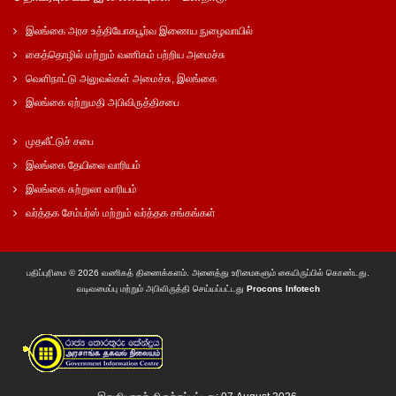
இலங்கை அரச உத்தியோகபூர்வ இணைய நுழைவாயில்
கைத்தொழில் மற்றும் வணிகம் பற்றிய அமைச்சு
வெளிநாட்டு அலுவல்கள் அமைச்சு, இலங்கை
இலங்கை ஏற்றுமதி அபிவிருத்திசபை
முதலீட்டுச் சபை
இலங்கை தேயிலை வாரியம்
இலங்கை சுற்றுலா வாரியம்
வர்த்தக சேம்பர்ஸ் மற்றும் வர்த்தக சங்கங்கள்
பதிப்புரிமை © 2026 வணிகத் திணைக்களம். அனைத்து உரிமைகளும் கையிருப்பில் கொண்டது.
வடிவமைப்பு மற்றும் அபிவிருத்தி செய்யப்பட்டது
Procons Infotech