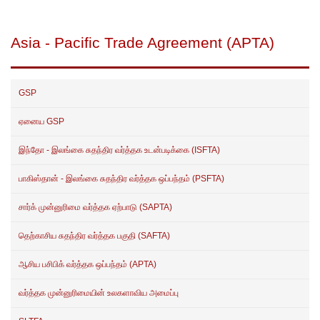
Asia - Pacific Trade Agreement (APTA)
GSP
ஏனைய GSP
இந்தோ - இலங்கை சுதந்திர வர்த்தக உடன்படிக்கை (ISFTA)
பாகிஸ்தான் - இலங்கை சுதந்திர வர்த்தக ஒப்பந்தம் (PSFTA)
சார்க் முன்னுரிமை வர்த்தக ஏற்பாடு (SAPTA)
தெற்காசிய சுதந்திர வர்த்தக பகுதி (SAFTA)
ஆசிய பசிபிக் வர்த்தக ஒப்பந்தம் (APTA)
வர்த்தக முன்னுரிமையின் உலகளாவிய அமைப்பு