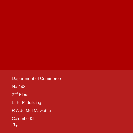
Department of Commerce
No.492
nd
2
Floor
L. H. P. Building
R.A.de Mel Mawatha
Colombo 03