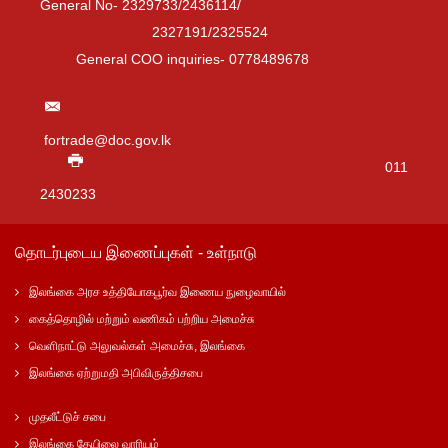
General No- 2329733/2436114/
2327191/2325524
General COO inquiries- 0778489678
fortrade@doc.gov.lk
011
2430233
தொடர்புடைய இணைப்புகள் - உள்நாடு
இலங்கை அரச உத்தியோகபூர்வ இணைய நுழைவாயில்
கைத்தொழில் மற்றும் வணிகம் பற்றிய அமைச்சு
வெளிநாட்டு அலுவல்கள் அமைச்சு, இலங்கை
இலங்கை ஏற்றுமதி அபிவிருத்திசபை
முதலீட்டுச் சபை
இலங்கை தேயிலை வாரியம்