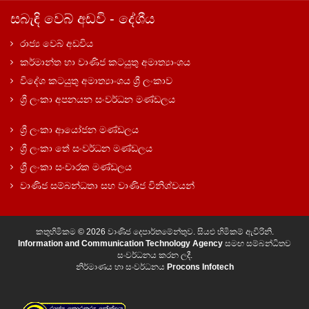
සබැඳි වෙබ් අඩවි - දේශීය
රාජ්‍ය වෙබ් අඩවිය
කර්මාන්ත හා වාණිජ කටයුතු අමාත්‍යාංශය
විදේශ කටයුතු අමාත්‍යාංශය ශ්‍රී ලංකාව
ශ්‍රී ලංකා අපනයන සංවර්ධන මණ්ඩලය
ශ්‍රී ලංකා ආයෝජන මණ්ඩලය
ශ්‍රී ලංකා තේ සංවර්ධන මණ්ඩලය
ශ්‍රී ලංකා සංචාරක මණ්ඩලය
වාණිජ සම්බන්ධතා සහ වාණිජ විනිශ්චයන්
කතුහිමිකම © 2026 වාණිජ දෙපාර්තමේන්තුව. සියළු හිමිකම් ඇවිරිනි.
Information and Communication Technology Agency
සමඟ සම්බන්ධිතව
සංවර්ධනය කරන ලදී.
නිර්මාණය හා සංවර්ධනය
Procons Infotech