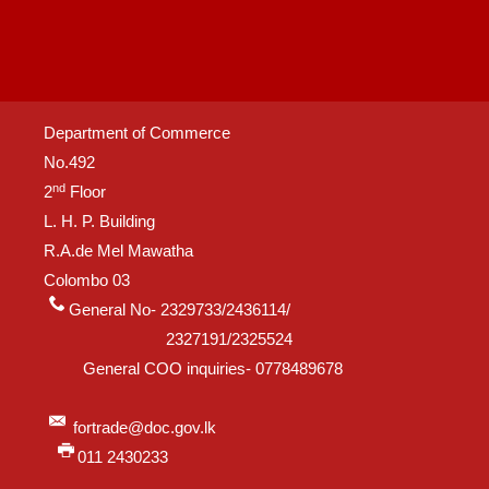
Department of Commerce
No.492
nd
2
Floor
L. H. P. Building
R.A.de Mel Mawatha
Colombo 03
General No- 2329733/2436114/
2327191/2325524
General COO inquiries- 0778489678
fortrade@doc.gov.lk
011 2430233