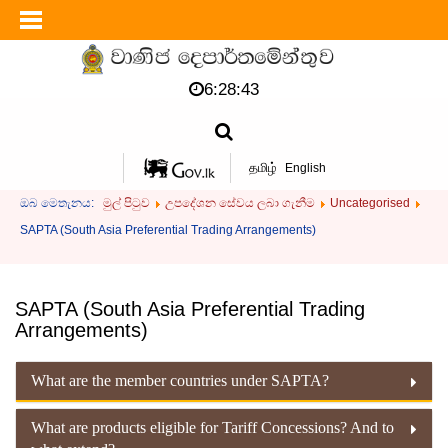
6:28:43
தமிழ்
English
ඔබ මෙතැනය:
මුල් පිටුව
උපදේශන සේවය ලබා ගැනීම
Uncategorised
SAPTA (South Asia Preferential Trading Arrangements)
SAPTA (South Asia Preferential Trading
Arrangements)
What are the member countries under SAPTA?
What are products eligible for Tariff Concessions? And to