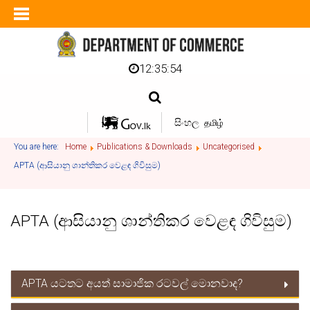
12:35:54
සිංහල
தமிழ்
You are here:
Home
Publications & Downloads
Uncategorised
APTA (ආසියානු ශාන්තිකර වෙළඳ ගිවිසුම)
APTA (ආසියානු ශාන්තිකර වෙළඳ ගිවිසුම)
APTA යටතට අයත් සාමාජික රටවල් මොනවාද?