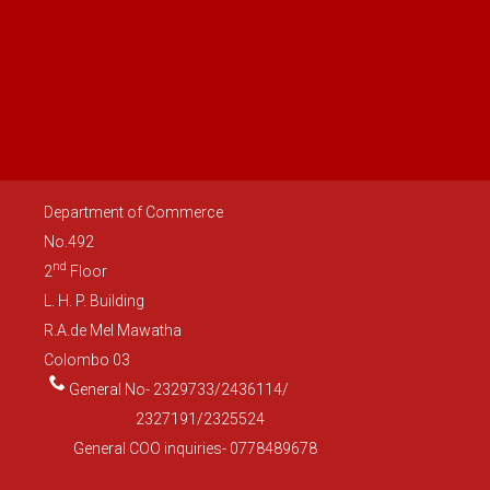
Department of Commerce
No.492
nd
2
Floor
L. H. P. Building
R.A.de Mel Mawatha
Colombo 03
General No- 2329733/2436114/
2327191/2325524
General COO inquiries- 0778489678