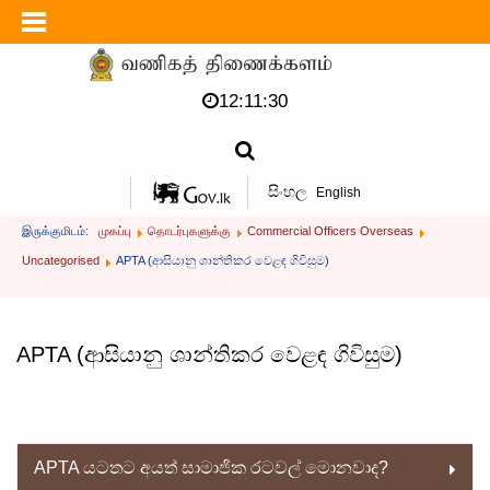
12:11:30
සිංහල
English
இருக்குமிடம்:
முகப்பு
தொடர்புகளுக்கு
Commercial Officers Overseas
Uncategorised
APTA (ආසියානු ශාන්තිකර වෙළඳ ගිවිසුම)
APTA (ආසියානු ශාන්තිකර වෙළඳ ගිවිසුම)
APTA යටතට අයත් සාමාජික රටවල් මොනවාද?