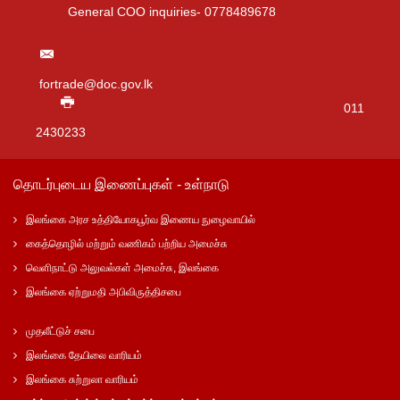
General COO inquiries- 0778489678
fortrade@doc.gov.lk
011
2430233
தொடர்புடைய இணைப்புகள் - உள்நாடு
இலங்கை அரச உத்தியோகபூர்வ இணைய நுழைவாயில்
கைத்தொழில் மற்றும் வணிகம் பற்றிய அமைச்சு
வெளிநாட்டு அலுவல்கள் அமைச்சு, இலங்கை
இலங்கை ஏற்றுமதி அபிவிருத்திசபை
முதலீட்டுச் சபை
இலங்கை தேயிலை வாரியம்
இலங்கை சுற்றுலா வாரியம்