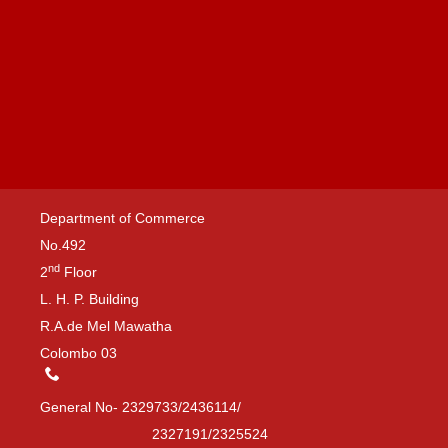
නිකුත් කරනු ලබන්නේ ප්‍රභවස්ථාන නීති අංශය සමඟින්
සාකච්ඡා කර ඔබේ නිෂ්පාදන තීරුබදු සහන ලබා ගැනීමට
සුදුසු ද යන්න පිළිබඳ ඔබට දැනගත හැකි වේ.
Department of Commerce
No.492
nd
2
Floor
L. H. P. Building
R.A.de Mel Mawatha
Colombo 03
General No- 2329733/2436114/
2327191/2325524