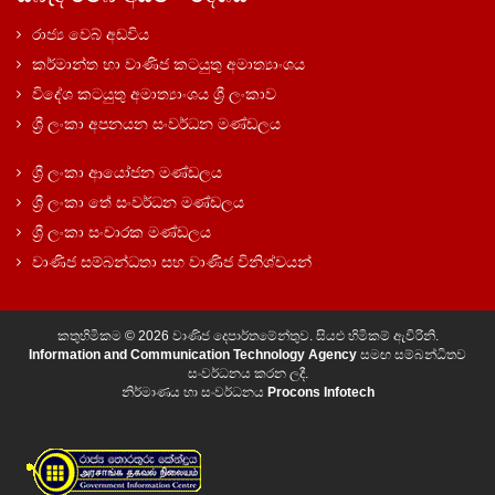
රාජ්‍ය වෙබ් අඩවිය
කර්මාන්ත හා වාණිජ කටයුතු අමාත්‍යාංශය
විදේශ කටයුතු අමාත්‍යාංශය ශ්‍රී ලංකාව
ශ්‍රී ලංකා අපනයන සංවර්ධන මණ්ඩලය
ශ්‍රී ලංකා ආයෝජන මණ්ඩලය
ශ්‍රී ලංකා තේ සංවර්ධන මණ්ඩලය
ශ්‍රී ලංකා සංචාරක මණ්ඩලය
වාණිජ සම්බන්ධතා සහ වාණිජ විනිශ්චයන්
කතුහිමිකම © 2026 වාණිජ දෙපාර්තමේන්තුව. සියළු හිමිකම් ඇවිරිනි.
Information and Communication Technology Agency
සමඟ සම්බන්ධිතව
සංවර්ධනය කරන ලදී.
නිර්මාණය හා සංවර්ධනය
Procons Infotech