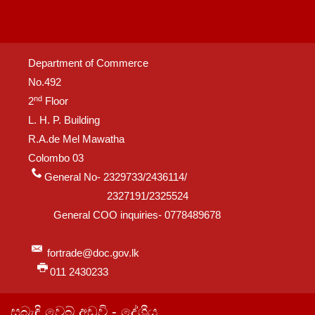
Department of Commerce
No.492
nd
2
Floor
L. H. P. Building
R.A.de Mel Mawatha
Colombo 03
General No- 2329733/2436114/
2327191/2325524
General COO inquiries- 0778489678
fortrade@doc.gov.lk
011 2430233
සබැඳි වෙබ් අඩවි - දේශීය