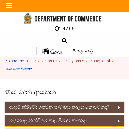
2:42:06
සිංහල
தமிழ்
You are here:
Home
Contact Us
Enquiry Points
Uncategorised
ණය දෙන ආයතන
ණය දෙන ආයතන
අයදුම් කිරීමේදී ගතවන සාමාන්‍ය කාලය කොපමනද?
නැවත අලුත් කිරීමේ කාල සීමාව කුමක්ද?
මාස 03 ක් දක්වා පමණයි.