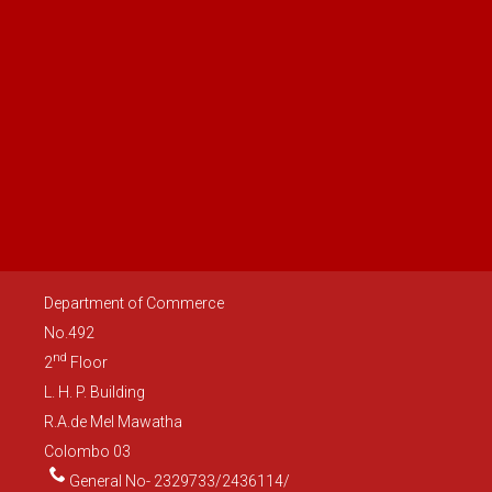
Department of Commerce
No.492
nd
2
Floor
L. H. P. Building
R.A.de Mel Mawatha
Colombo 03
General No- 2329733/2436114/