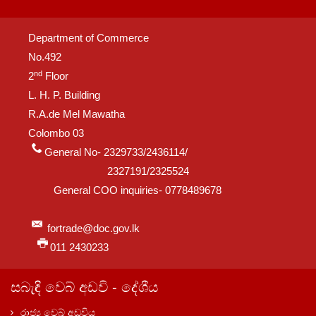
Department of Commerce
No.492
nd
2
Floor
L. H. P. Building
R.A.de Mel Mawatha
Colombo 03
General No- 2329733/2436114/
2327191/2325524
General COO inquiries- 0778489678
fortrade@doc.gov.lk
011 2430233
සබැඳි වෙබ් අඩවි - දේශීය
රාජ්‍ය වෙබ් අඩවිය