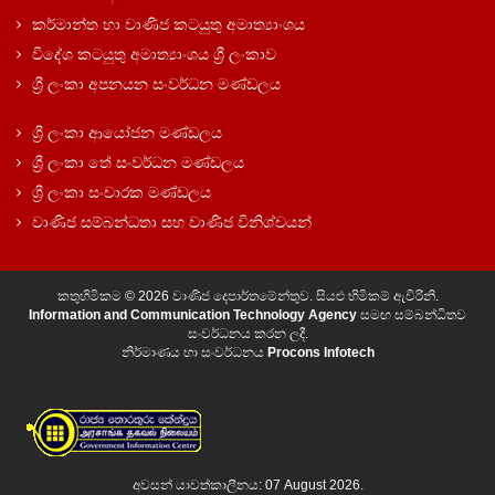
කර්මාන්ත හා වාණිජ කටයුතු අමාත්‍යාංශය
විදේශ කටයුතු අමාත්‍යාංශය ශ්‍රී ලංකාව
ශ්‍රී ලංකා අපනයන සංවර්ධන මණ්ඩලය
ශ්‍රී ලංකා ආයෝජන මණ්ඩලය
ශ්‍රී ලංකා තේ සංවර්ධන මණ්ඩලය
ශ්‍රී ලංකා සංචාරක මණ්ඩලය
වාණිජ සම්බන්ධතා සහ වාණිජ විනිශ්චයන්
කතුහිමිකම © 2026 වාණිජ දෙපාර්තමේන්තුව. සියළු හිමිකම් ඇවිරිනි.
Information and Communication Technology Agency
සමඟ සම්බන්ධිතව
සංවර්ධනය කරන ලදී.
නිර්මාණය හා සංවර්ධනය
Procons Infotech
අවසන් යාවත්කාලීනය: 07 August 2026.