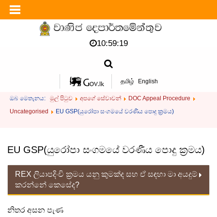
10:59:19
தமிழ்
English
ඔබ මෙතැනය:
මුල් පිටුව
අපගේ සේවාවන්
DOC Appeal Procedure
Uncategorised
EU GSP(යුරෝපා සංගමයේ වරණීය පොදු ක්‍රමය)
EU GSP(යුරෝපා සංගමයේ වරණීය පොදු ක්‍රමය)
REX ලියාපදිංචි ක්‍රමය යනු කුමක්ද සහ ඒ සඳහා මා අයදුම්
කරන්නේ කෙසේද?
නිතර අසන පැණ