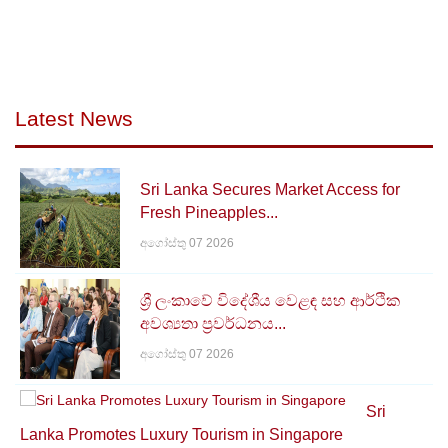
ලියාපදිංචි අපනයන ක්‍රමය (REX පද්ධතිය) යනු 2017
ජනවාරි 1 සිට යුරෝපා සංගමයේ වරණීය පොදු ක්‍රමයට
(GSP) අදාළ වන පරිදි EU විසින් හඳුන්වා දුන් ස්වයං
සහතික කිරීමේ පද්ධතියකි.ප්‍රභවස්ථාන සහතික
අවශ්‍යතාවය වෙනුවට අපනයනකරුවන්ටම ප්‍රභවස්ථාන
ප්‍රකාශයක් කිරීමට අපනයනකරුවකුට හැකියාව
Latest News
ලැබෙන්නේ REX ක්‍රමය යටතේ එම පද්ධතියේ ලියාපදිංචි
වීමෙන් අපනයනකරුවකුට වලංගු ලියාපදිංචියක්
තිබීමෙනි.මෙය අදාළ වන්නේ GSP යටතේ යුරෝපා
Sri Lanka Secures Market Access for
සංගමය (EU) ස්විස්ටර්ලන්තය,නෝර්වේ සහ තුර්කිය යන
Fresh Pineapples...
රටවල් වෙත සිදු කරන අපනයන සඳහා පමණි.
අගෝස්තු 07 2026
ශ්‍රී ලංකාවේ විදේශීය වෙළඳ සහ ආර්ථික
අවශ්‍යතා ප්‍රවර්ධනය...
අගෝස්තු 07 2026
Sri
Lanka Promotes Luxury Tourism in Singapore