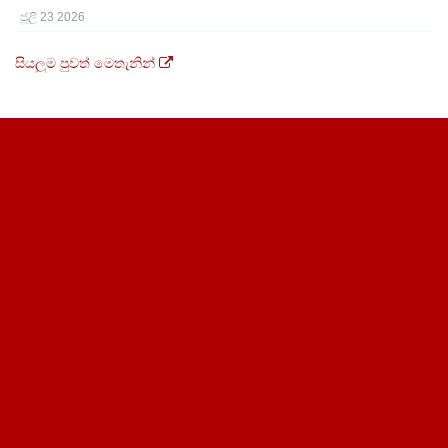
ජූලි 23 2026
සියලුම පුවත් මෙතැනින්