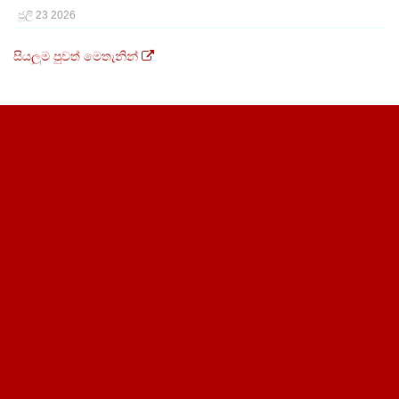
ජූලි 23 2026
සියලුම පුවත් මෙතැනින්