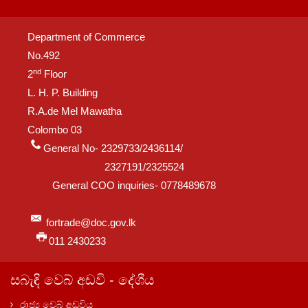
Department of Commerce
No.492
nd
2
Floor
L. H. P. Building
R.A.de Mel Mawatha
Colombo 03
General No- 2329733/2436114/
2327191/2325524
General COO inquiries- 0778489678
fortrade@doc.gov.lk
011 2430233
සබැඳි වෙබ් අඩවි - දේශීය
රාජ්‍ය වෙබ් අඩවිය