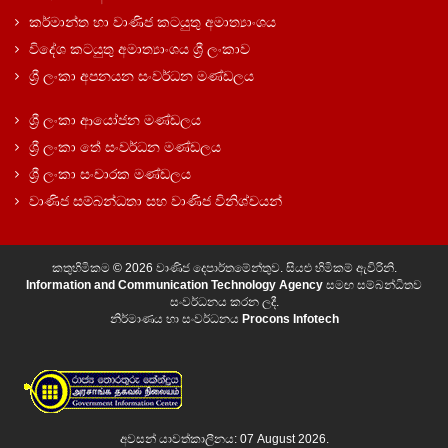
කර්මාන්ත හා වාණිජ කටයුතු අමාත්‍යාංශය
විදේශ කටයුතු අමාත්‍යාංශය ශ්‍රී ලංකාව
ශ්‍රී ලංකා අපනයන සංවර්ධන මණ්ඩලය
ශ්‍රී ලංකා ආයෝජන මණ්ඩලය
ශ්‍රී ලංකා තේ සංවර්ධන මණ්ඩලය
ශ්‍රී ලංකා සංචාරක මණ්ඩලය
වාණිජ සම්බන්ධතා සහ වාණිජ විනිශ්චයන්
කතුහිමිකම © 2026 වාණිජ දෙපාර්තමේන්තුව. සියළු හිමිකම් ඇවිරිනි.
Information and Communication Technology Agency
සමඟ සම්බන්ධිතව
සංවර්ධනය කරන ලදී.
නිර්මාණය හා සංවර්ධනය
Procons Infotech
අවසන් යාවත්කාලීනය: 07 August 2026.