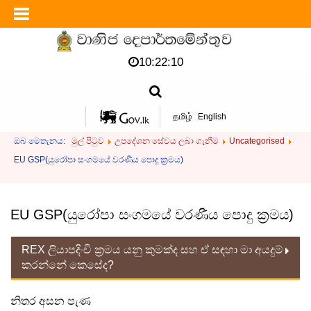
10:22:10
தமிழ்
English
ඔබ මෙතැනය:
මුල් පිටුව
උපදේශන සේවය ලබා ගැනීම
Uncategorised
EU GSP(යුරෝපා සංගමයේ වරණීය පොදු ක්‍රමය)
EU GSP(යුරෝපා සංගමයේ වරණීය පොදු ක්‍රමය)
REX ලියාපදිංචි ක්‍රමය යනු කුමක්ද සහ ඒ සඳහා මා අයදුම්
කරන්නේ කෙසේද?
නිතර අසන පැණ