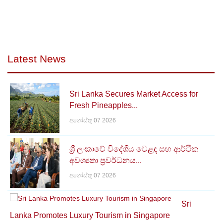
ලියාපදිංචි අපනයන ක්‍රමය (REX පද්ධතිය) යනු 2017
ජනවාරි 1 සිට යුරෝපා සංගමයේ වරණීය පොදු ක්‍රමයට
(GSP) අදාළ වන පරිදි EU විසින් හඳුන්වා දුන් ස්වයං
සහතික කිරීමේ පද්ධතියකි.ප්‍රභවස්ථාන සහතික
අවශ්‍යතාවය වෙනුවට අපනයනකරුවන්ටම ප්‍රභවස්ථාන
ප්‍රකාශයක් කිරීමට අපනයනකරුවකුට හැකියාව
Latest News
ලැබෙන්නේ REX ක්‍රමය යටතේ එම පද්ධතියේ ලියාපදිංචි
වීමෙන් අපනයනකරුවකුට වලංගු ලියාපදිංචියක්
තිබීමෙනි.මෙය අදාළ වන්නේ GSP යටතේ යුරෝපා
Sri Lanka Secures Market Access for
සංගමය (EU) ස්විස්ටර්ලන්තය,නෝර්වේ සහ තුර්කිය යන
Fresh Pineapples...
රටවල් වෙත සිදු කරන අපනයන සඳහා පමණි.
අගෝස්තු 07 2026
ශ්‍රී ලංකාවේ විදේශීය වෙළඳ සහ ආර්ථික
අවශ්‍යතා ප්‍රවර්ධනය...
අගෝස්තු 07 2026
Sri
Lanka Promotes Luxury Tourism in Singapore