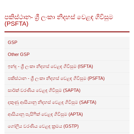
පකිස්ථාන- ශ්‍රී ලංකා නිදහස් වෙළඳ ගිවිසුම
(PSFTA)
GSP
Other GSP
ඉන්දු - ශ්‍රී ලංකා නිදහස් වෙළඳ ගිවිසුම (ISFTA)
පකිස්ථාන - ශ්‍රී ලංකා නිදහස් වෙළඳ ගිවිසුම (PSFTA)
සාර්ක් වරණීය වෙළඳ ගිවිසුම (SAPTA)
දකුණු ආසියානු නිදහස් වෙළඳ ගිවිසුම (SAFTA)
ආසියානු පැසිෆික් වෙළඳ ගිවිසුම (APTA)
ගෝලීය වරණීය වෙළඳ ක්‍රමය (GSTP)