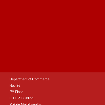
Department of Commerce
No.492
nd
2
Floor
L. H. P. Building
R.A.de Mel Mawatha