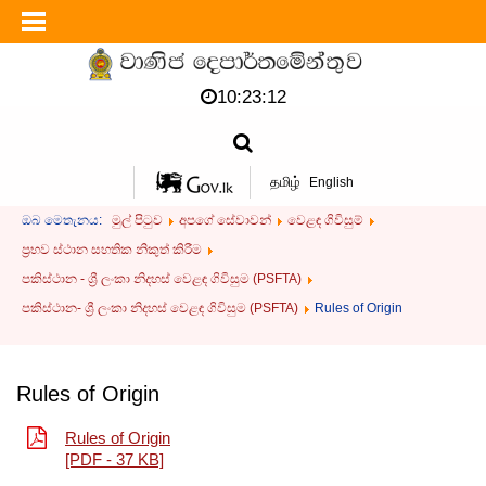
10:23:12
தமிழ்
English
ඔබ මෙතැනය:
මුල් පිටුව
අපගේ සේවාවන්
වෙළඳ ගිවිසුම්
ප්‍රභව ස්ථාන සහතික නිකුත් කිරීම
පකිස්ථාන - ශ්‍රී ලංකා නිදහස් වෙළඳ ගිවිසුම (PSFTA)
පකිස්ථාන- ශ්‍රී ලංකා නිදහස් වෙළඳ ගිවිසුම (PSFTA)
Rules of Origin
Rules of Origin
Rules of Origin
[PDF - 37 KB]