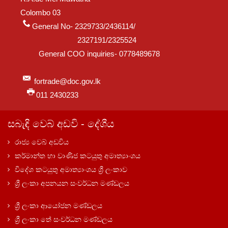
Colombo 03
General No- 2329733/2436114/
2327191/2325524
General COO inquiries- 0778489678
fortrade@doc.gov.lk
011 2430233
සබැඳි වෙබ් අඩවි - දේශීය
රාජ්‍ය වෙබ් අඩවිය
කර්මාන්ත හා වාණිජ කටයුතු අමාත්‍යාංශය
විදේශ කටයුතු අමාත්‍යාංශය ශ්‍රී ලංකාව
ශ්‍රී ලංකා අපනයන සංවර්ධන මණ්ඩලය
ශ්‍රී ලංකා ආයෝජන මණ්ඩලය
ශ්‍රී ලංකා තේ සංවර්ධන මණ්ඩලය